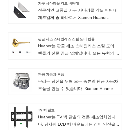
자리에 고정하고 펜라이트를 키체인에 연결
가구 사다리꼴 각도 버팀대
전문적인 고품질 가구 사다리꼴 각도 버팀대
할 수 있습니다. , 또는 글로브 박스를 단단히
제조업체 중 하나로서 Xiamen Huaner
닫아 두십시오. 목적이 무엇이든, 4슬라이드
Technology Co., Ltd.에서 이 제품을 안심하
기술을 사용하는 것이 아마도 가장 좋은 접근
고 구입할 수 있으며 최고의 판매 후 서비스와
방법일 것입니다. 판금 강철 스프링 Z 글레이
적시 배송을 제공할 것입니다.가구 사다리꼴
판금 제조 스테인레스 스틸 도어 핸들
징 클립 후크를 만드는 방법에 대해 4슬라이
Huaner는 판금 제조 스테인리스 스틸 도어
각도 버팀대 견고하고 신뢰할 수 있으며 강력
드 스프링과 스탬핑보다 더 잘 아는 사람은 없
핸들의 전문 공급 업체입니다. 모든 유형의 판
한 하중 지지력을 갖추고 가구의 구조적 안정
습니다.
금 제조 스테인리스 스틸 엔트리 도어 하드웨
성을 효과적으로 향상시키고 수명을 연장시
어를 사용자 정의 할 수 있습니다. 당사의 판
키는 가정 장식용 필수적이고 실용적인 액세
금 제조 서비스는 저용량 프로토 타입에서 대
판금 자동차 부품
서리입니다. 고품질 소재와 정교한 장인정신
우리는 당신을 위해 모든 종류의 판금 자동차
량 생산에 이르기까지 다양한 비용 절감으로
으로 내구성과 심미성을 보장하며, 다양한 가
부품을 만들 수 있습니다. Xiamen Huaner
운영됩니다.
구 스타일과 완벽하게 조화를 이룹니다. 동시
Technology Co.,Ltd는 귀하의 요구 사항에 맞
에 사다리꼴 코너 코드 디자인은 가구의 흔들
는 비용 효율적인 주문형 솔루션 판금 서비스
림과 소음을 효과적으로 줄이고 사용 경험을
를 제공합니다. 당사의 판금 제조 서비스는 소
TV 벽 괄호
향상시켜 가정의 안전과 편안함을 위한 이상
Huaner는 TV 벽 괄호의 전문 제조업체입니
량 프로토타입부터 대량 생산에 이르기까지
적인 선택이 됩니다.
다. 당사의 LCD 벽 마운트에는 장비 안전을위
다양하며 상당한 비용 절감 효과를 제공합니