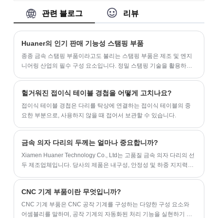
한 강화 된 콜드 롤 스틸 플레이트가 있습니
다.
관련 블로그
리뷰
다. 200 톤 연속 다이 스탬핑을 사용하여 매일
3,000 조각을 생산합니다. TV 장착 브래킷은
디지털 간판, 정보 키오스크, 셀프 서비스 터
Huaner의 인기 판매 기능성 스탬핑 부품
미널 및 의료 장비를 장착하는 데 사용할 수
종종 금속 스탬핑 부품이라고도 불리는 스탬핑 부품은 제조 및 엔지
있습니다. 우리는 사양, 재료, 색상, 로고 등을
니어링 산업의 필수 구성 요소입니다. 정밀 스탬핑 기술을 활용하는
맞춤화 된 OEM/ODM 서비스를 제공합니다.
이러한 부품은 종종 다이와 펀치를 사용하여 기계적 힘을 적용하여
평평한 금속 시트를 복잡한 모양과 구성으로 변형하여 생성됩니다.
헐거워진 접이식 테이블 경첩을 어떻게 고치나요?
스탬핑 부품은 브래킷, 커넥터, 패널 등과 같은 복잡한 부품을 대량
생산할 때 정확성, 반복성 및 비용 효율성으로 인해 선호됩니다. 자동
접이식 테이블 경첩은 다리를 탁상에 연결하는 접이식 테이블의 중
차, 항공우주부터 전자 및 가전제품에 이르는 산업에서는 구조적 무
요한 부분으로, 사용하지 않을 때 접어서 보관할 수 있습니다.
결성, 치수 정밀도 및 다양한 응용 분야에 대한 적합성을 위해 스탬핑
부품에 의존합니다. 스탬핑 방법의 다양성 덕분에 다양한 두께, 크기
금속 의자 다리의 두께는 얼마나 중요합니까?
및 형상을 가진 부품을 생산할 수 있으므로 이러한 부품은 다양한 분
야에서 효율적이고 일관된 제조 프로세스를 달성하는 데 없어서는
Xiamen Huaner Technology Co., Ltd는 고품질 금속 의자 다리의 선
안 될 요소입니다.
두 제조업체입니다. 당사의 제품은 내구성, 안정성 및 하중 지지력으
로 잘 알려져 있습니다.
CNC 기계 부품이란 무엇입니까?
CNC 기계 부품은 CNC 공작 기계를 구성하는 다양한 구성 요소와
어셈블리를 말하며, 공작 기계의 자동화된 처리 기능을 실현하기 위