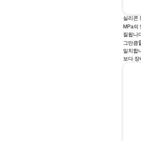
실리콘 
MPa의
질됩니다
그만큼
일치합니
보다 장