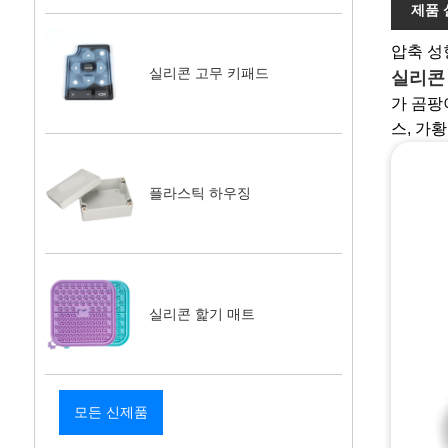
제품 
압축 성
실리콘 고무 키패드
실리콘
가 곰팡
스, 가
플라스틱 하우징
실리콘 핥기 매트
모든 신제품