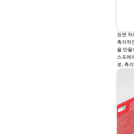
표면 처
촉각적인
을 만들
스프레이
로, 촉