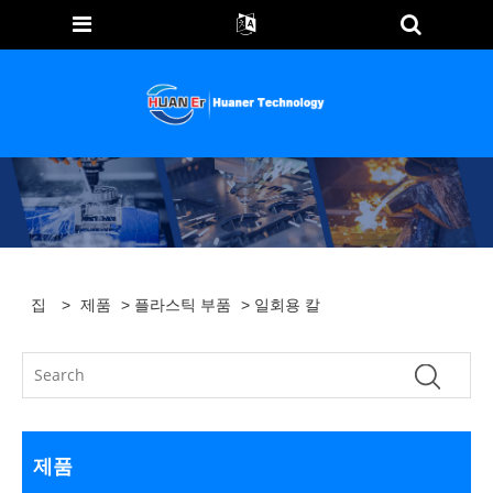
집
>
제품
>
플라스틱 부품
> 일회용 칼
제품