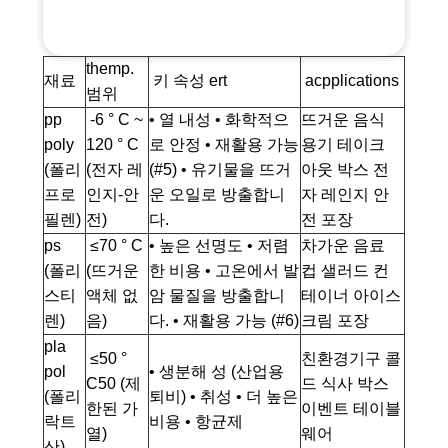
themp.
재료
‌ 키 속성 ert
‌ acpplications ‌
범위
‌pp
‌ -6 ° C ~
• 열 내성 • 화학적으
뜨거운 음식
poly
120 ° C‌
로 안정 • 재활용 가능
용기 테이크
(폴리
(전자 레
(#5) • 유기물을 뜨거
아웃 박스 전
프로
인지-안
운 오일로 방출합니
자 레인지 안
필렌)
전)
다.
전 포장
‌ps‌
‌ ≤70 ° C‌
• 높은 선명도 • 저렴
차가운 음료
(폴리
(뜨거운
한 비용 • 고온에서 발
컵 샐러드 컨
스티
액체 없
암 물질을 방출합니
테이너 아이스
렌)
음)
다. • 재활용 가능 (#6)
크림 포장
pla
‌ ≤50 °
친환경기구 콜
pol
• 생분해 성 (산업용
C50 (제
드 식사 박스
(폴리
퇴비) • 취성 • 더 높은
한된 가
이벤트 테이블
락트
비용 • 항균제
열)
웨어
산)